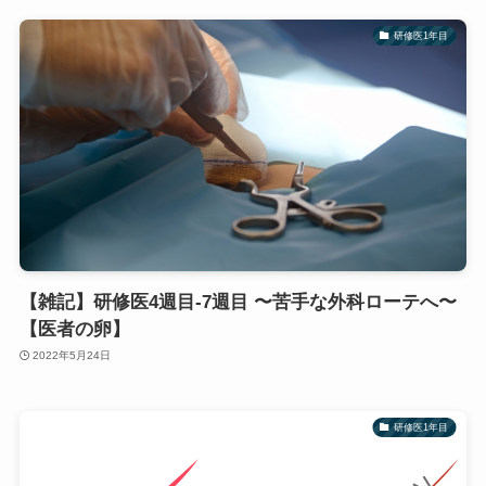
研修医1年目
【雑記】研修医4週目-7週目 〜苦手な外科ローテへ〜
【医者の卵】
2022年5月24日
研修医1年目