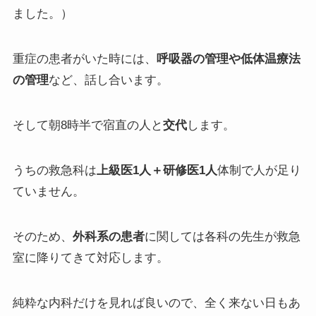
ました。）
重症の患者がいた時には、
呼吸器の管理や低体温療法
の管理
など、話し合います。
そして朝8時半で宿直の人と
交代
します。
うちの救急科は
上級医1人＋研修医1人
体制で人が足り
ていません。
そのため、
外科系の患者
に関しては各科の先生が救急
室に降りてきて対応します。
純粋な内科だけを見れば良いので、全く来ない日もあ