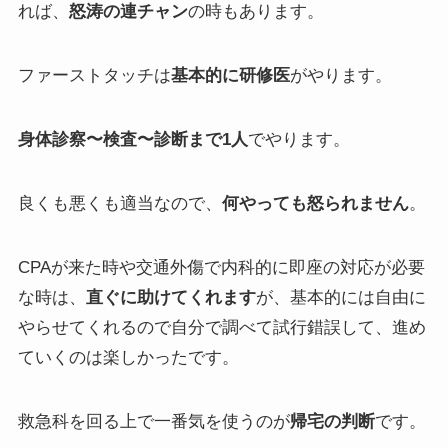
れば、
怒涛の連チャン
の時もあります。
ファーストタッチは
基本的に研修医
がやります。
身体診察〜検査〜診断まで1人
でやります。
良くも悪くも適当なので、
何やっても怒られません
。
CPAが来た時や交通外傷で内科的に即座の対応が必要
な時は、
直ぐに助けてくれます
が、基本的には自由に
やらせてくれるので自分で調べて試行錯誤して、進め
ていくのは楽しかったです。
救急科を回る上で一番気を使うのが
帰宅の判断
です。