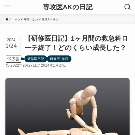
専攻医AKの日記
ホーム
研修医日記
研修医1年目
【研修医日記】1ヶ月間の救急科ロ
2024
1/24
ーテ終了！どのくらい成長した？
広告
研修医日記
研修医1年目
2022年9月27日
2024年1月24日