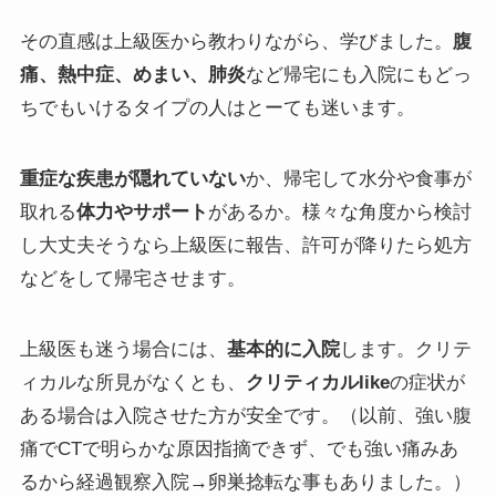
その直感は上級医から教わりながら、学びました。
腹
痛、熱中症、めまい、肺炎
など帰宅にも入院にもどっ
ちでもいけるタイプの人はとーても迷います。
重症な疾患が隠れていない
か、帰宅して水分や食事が
取れる
体力やサポート
があるか。様々な角度から検討
し大丈夫そうなら上級医に報告、許可が降りたら処方
などをして帰宅させます。
上級医も迷う場合には、
基本的に入院
します。クリテ
ィカルな所見がなくとも、
クリティカルlike
の症状が
ある場合は入院させた方が安全です。（以前、強い腹
痛でCTで明らかな原因指摘できず、でも強い痛みあ
るから経過観察入院→卵巣捻転な事もありました。）