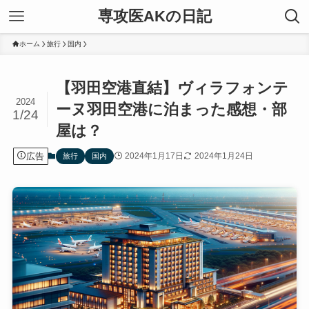
専攻医AKの日記
ホーム
旅行
国内
【羽田空港直結】ヴィラフォンテ
2024
ーヌ羽田空港に泊まった感想・部
1/24
屋は？
広告
2024年1月17日
2024年1月24日
旅行
国内