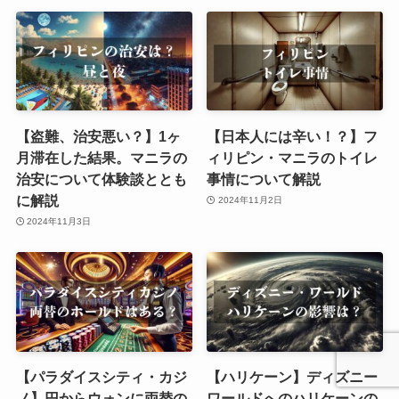
【盗難、治安悪い？】1ヶ
【日本人には辛い！？】フ
月滞在した結果。マニラの
ィリピン・マニラのトイレ
治安について体験談ととも
事情について解説
に解説
2024年11月2日
2024年11月3日
【パラダイスシティ・カジ
【ハリケーン】ディズニー
ノ】円からウォンに両替の
ワールドへのハリケーンの