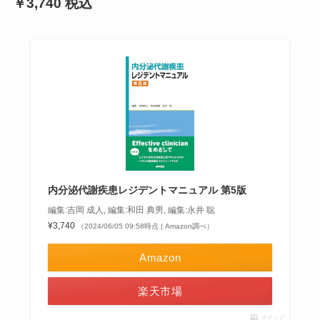
￥3,740 税込
内分泌代謝疾患レジデントマニュアル 第5版
編集:吉岡 成人, 編集:和田 典男, 編集:永井 聡
¥3,740
（2024/06/05 09:58時点 | Amazon調べ）
Amazon
楽天市場
ポチップ