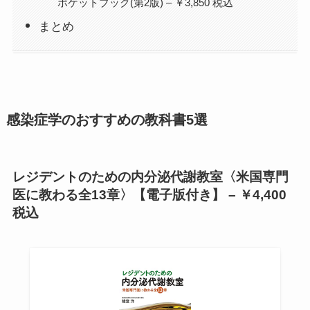
ポケットブック(第2版) – ￥3,850 税込
まとめ
感染症学のおすすめの教科書5選
レジデントのための内分泌代謝教室〈米国専門
医に教わる全13章〉【電子版付き】 – ￥4,400
税込