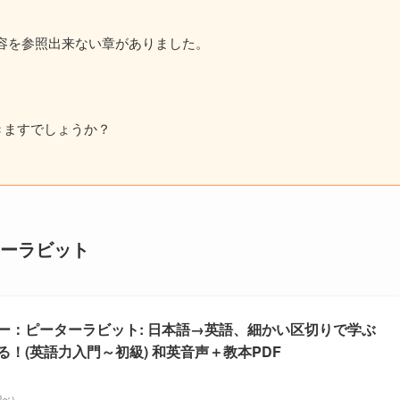
容を参照出来ない章がありました。
きますでしょうか？
ーラビット
ー：ピーターラビット: 日本語→英語、細かい区切りで学ぶ
！(英語力入門～初級) 和英音声＋教本PDF
n調べ）