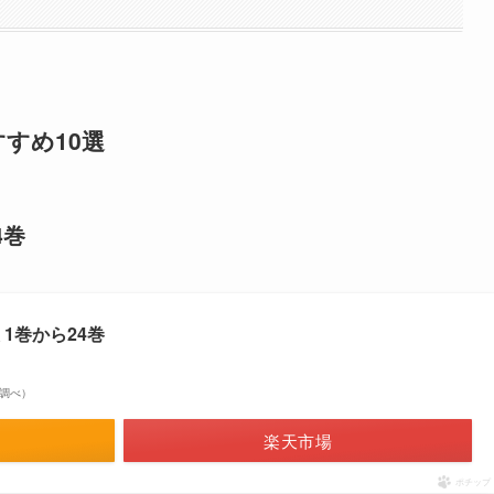
すすめ10選
4巻
1巻から24巻
on調べ）
楽天市場
ポチップ