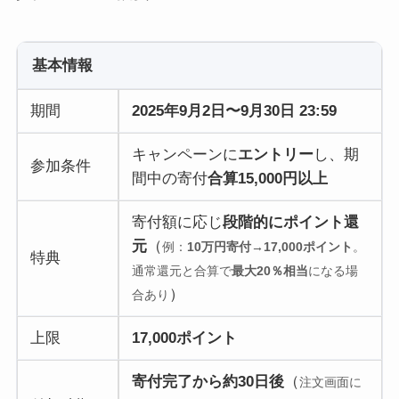
基本情報
期間
2025年9月2日〜9月30日 23:59
キャンペーンに
エントリー
し、期
参加条件
間中の寄付
合算15,000円以上
寄付額に応じ
段階的にポイント還
元
（
例：
10万円寄付→17,000ポイント
。
特典
通常還元と合算で
最大20％相当
になる場
）
合あり
上限
17,000ポイント
寄付完了から約30日後
（
注文画面に