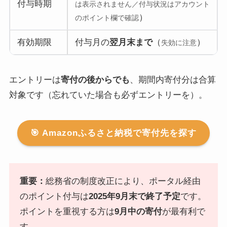
付与時期
は表示されません／付与状況はアカウント
）
のポイント欄で確認
有効期限
付与月の
翌月末まで
（
）
失効に注意
エントリーは
寄付の後からでも
、期間内寄付分は合算
対象です（忘れていた場合も必ずエントリーを）。
🎯 Amazonふるさと納税で寄付先を探す
重要：
総務省の制度改正により、ポータル経由
のポイント付与は
2025年9月末で終了予定
です。
ポイントを重視する方は
9月中の寄付
が最有利で
す。