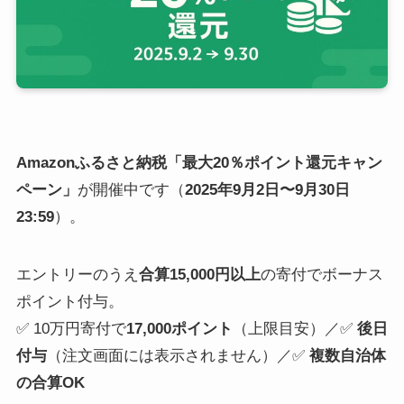
Amazonふるさと納税「最大20％ポイント還元キャン
ペーン」
が開催中です（
2025年9月2日〜9月30日
23:59
）。
エントリーのうえ
合算15,000円以上
の寄付でボーナス
ポイント付与。
✅ 10万円寄付で
17,000ポイント
（上限目安）／✅
後日
付与
（注文画面には表示されません）／✅
複数自治体
の合算OK