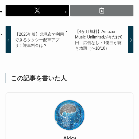
【4か月無料】Amazon
【2025年版】北見市で利用
Music Unlimitedが今だけ0
できるタクシー配車アプ
円｜広告なし・1億曲が聴
リ！迎車料金は？
き放題（〜10/10）
この記事を書いた人
Akky